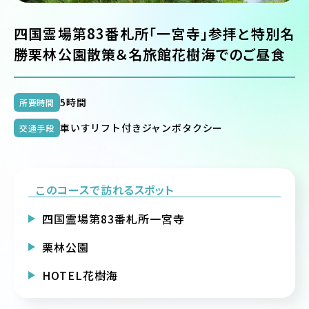
四国霊場第83番札所「一宮寺」参拝と特別名
勝栗林公園散策＆名旅館花樹海でのご昼食
5時間
所要時間
車いすリフト付きジャンボタクシー
交通手段
このコースで訪れるスポット
四国霊場第83番札所一宮寺
栗林公園
HOTEL花樹海