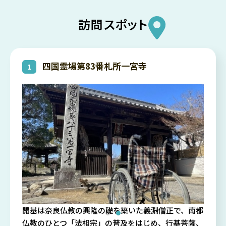
訪問スポット
四国霊場第83番札所一宮寺
開基は奈良仏教の興隆の礎を築いた義淵僧正で、南都
仏教のひとつ「法相宗」の普及をはじめ、行基菩薩、