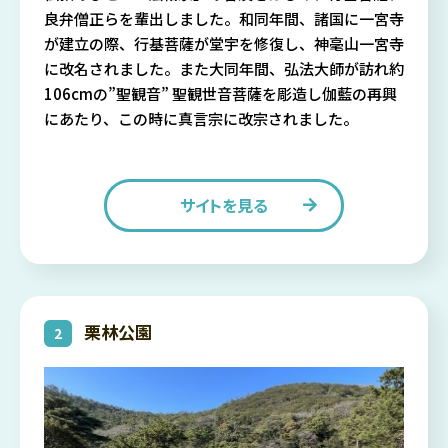
良弁僧正らを輩出しました。和同年間、諸国に一宮寺
が建立の際、行基菩薩が堂宇を修復し、神毫山一宮寺
に改名されました。また大同年間、弘法大師が訪れ約
106cmの”聖観音” 聖観世音菩薩を彫造し伽藍の再興
にあたり、この時に真言宗に改宗されました。
サイトを見る
栗林公園