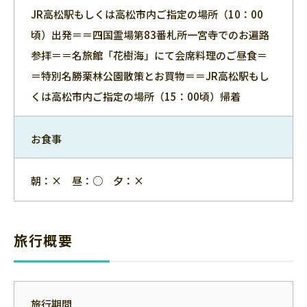
JR高松駅もしくは高松市内ご指定の場所（10：00
頃）出発＝＝四国霊場第83番札所一宮寺でのお遍路
参拝＝＝名旅館「花樹海」にて会席料理のご昼食＝
＝特別名勝栗林公園散策とお買物＝＝JR高松駅もし
くは高松市内ご指定の場所（15：00頃）帰着
お食事
朝：× 昼：○ 夕：×
旅行概要
旅行期間