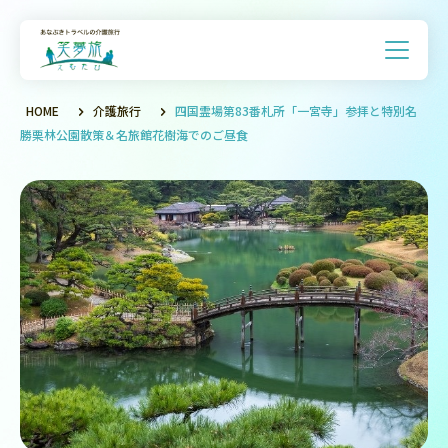
HOME
介護旅行
四国霊場第83番札所「一宮寺」参拝と特別名
勝栗林公園散策＆名旅館花樹海でのご昼食