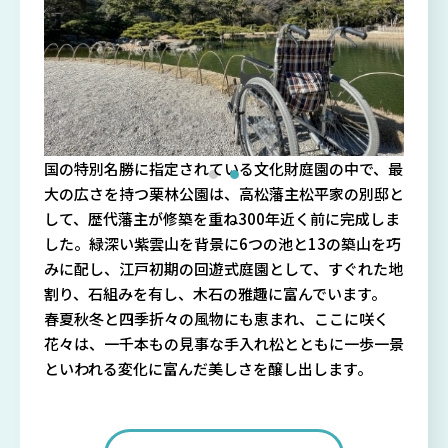
国の特別名勝に指定されている文化財庭園の中で、最
大の広さを持つ栗林公園は、高松藩主松平家の別邸と
して、歴代藩主が修築を重ね300年近く前に完成しま
した。緑深い紫雲山を背景に6つの池と13の築山を巧
みに配し、江戸初期の回遊式庭園として、すぐれた地
割り、石組みを有し、木石の雅趣に富んでいます。
春夏秋冬と四季折々の風物にも恵まれ、ここに咲く
花々は、一千本もの見事な手入れ松とともに一歩一景
といわれる変化に富んだ美しさを醸し出します。